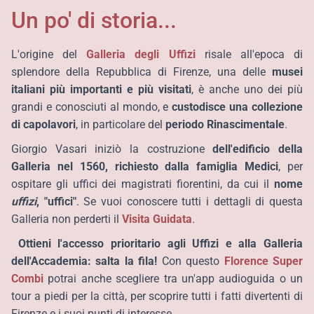
Un po' di storia...
L'origine del
Galleria degli Uffizi
risale all'epoca di
splendore della Repubblica di Firenze, una delle
musei
italiani più importanti e più visitati
, è anche uno dei più
grandi e conosciuti al mondo, e
custodisce una collezione
di capolavori
, in particolare del
periodo
Rinascimentale
.
Giorgio Vasari iniziò la costruzione
dell'edificio della
Galleria
nel 1560, richiesto dalla famiglia Medici
, per
ospitare gli uffici dei magistrati fiorentini, da cui il
nome
uffizi
, "uffici"
. Se vuoi conoscere tutti i dettagli di questa
Galleria non perderti il
Visita Guidata
.
Ottieni l'accesso prioritario agli Uffizi e alla Galleria
dell'Accademia: salta la fila!
Con questo
Florence Super
Combi
potrai anche scegliere tra un'app audioguida o un
tour a piedi per la città, per scoprire tutti i fatti divertenti di
Firenze e i suoi punti di interesse.