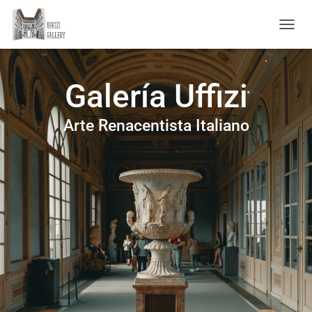
C
A
M
B
Galería Uffizi
I
A
R
Arte Renacentista Italiano
M
O
D
O
D
E
N
A
V
E
G
A
C
I