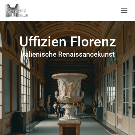
NAVIG
Uffizien Florenz
Italienische Renaissancekunst