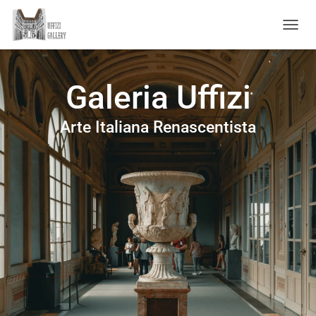
A
L
T
E
Galeria Uffizi
R
N
A
Arte Italiana Renascentista
R
A
N
A
V
E
G
A
Ç
Ã
O