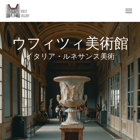
ト
グ
ル
・
ウフィツィ美術館
ナ
ビ
ゲ
イタリア・ルネサンス美術
ー
シ
ョ
ン