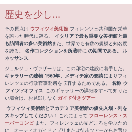
歴史を少し...
その原点は
ウフィツィ美術館
フィレンツェ共和国が栄華
を誇った時代に遡る。
イタリアで最も重要な美術館と最
も訪問者の多い美術館
また、世界でも有数の規模と知名度
を誇る。
名作コレクションを所蔵
特に
の期間である。
ル
ネッサンス
.
ジョルジョ・ヴァザーリは、この邸宅の建設に着手した。
ギャラリーの建物
1560年、メディチ家の要請により
フィ
レンツェの行政官事務所を収容するためである。
名称
ウ
フィツィ
オフィス
. このギャラリーの詳細をすべて知りた
い場合は、お見逃しなく
ガイド付きツアー
.
ウフィツィ美術館とアカデミア美術館の優先入場 - 列を
スキップしてください！
これによって
フローレンス・ス
ーパーコンビ
また、フィレンツェの見どころを学ぶため
に、オーディオガイドアプリまたは徒歩ツアーからお選び