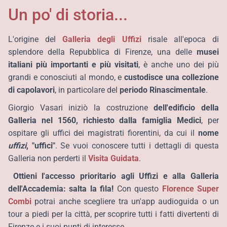
Un po' di storia...
L'origine del
Galleria degli Uffizi
risale all'epoca di
splendore della Repubblica di Firenze, una delle
musei
italiani più importanti e più visitati
, è anche uno dei più
grandi e conosciuti al mondo, e
custodisce una collezione
di capolavori
, in particolare del
periodo
Rinascimentale
.
Giorgio Vasari iniziò la costruzione
dell'edificio della
Galleria
nel 1560, richiesto dalla famiglia Medici
, per
ospitare gli uffici dei magistrati fiorentini, da cui il
nome
uffizi
, "uffici"
. Se vuoi conoscere tutti i dettagli di questa
Galleria non perderti il
Visita Guidata
.
Ottieni l'accesso prioritario agli Uffizi e alla Galleria
dell'Accademia: salta la fila!
Con questo
Florence Super
Combi
potrai anche scegliere tra un'app audioguida o un
tour a piedi per la città, per scoprire tutti i fatti divertenti di
Firenze e i suoi punti di interesse.