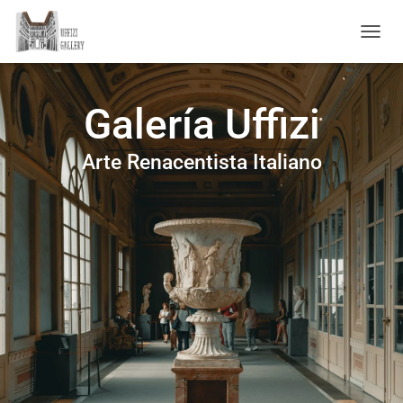
C
A
M
B
Galería Uffizi
I
A
R
Arte Renacentista Italiano
M
O
D
O
D
E
N
A
V
E
G
A
C
I