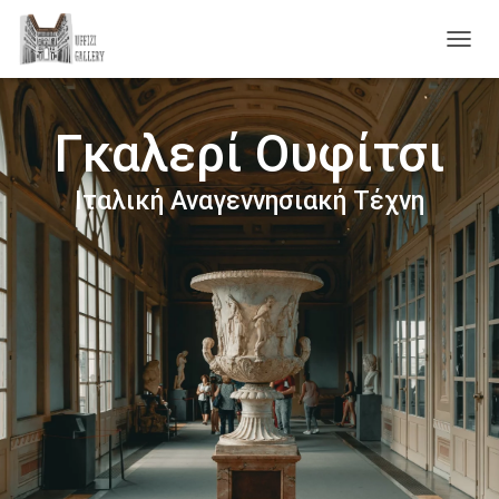
Ε
Ν
Α
Λ
Γκαλερί Ουφίτσι
Λ
Α
Γ
Ιταλική Αναγεννησιακή Τέχνη
Ή
Π
Λ
Ο
Ή
Γ
Η
Σ
Η
Σ