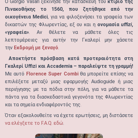
Ο Giorgio Vasari ξεκίνησε την κατασκευή του
κτίριο της
Πινακοθήκης
το 1560, που ζητήθηκε από την
οικογένεια Medici
, για να φιλοξενήσει τα γραφεία των
δικαστών της Φλωρεντίας, εξ ου και η
ονομασία
uffizi
,
«γραφεία»
. Αν θέλετε να μάθετε όλες τις
λεπτομέρειες για αυτήν την Γκαλερί μην χάσετε
την
Εκδρομή με ξεναγό
.
Αποκτήστε πρόσβαση κατά προτεραιότητα στη
Γκαλερί Uffizi και Accademia – παραλείψτε τη γραμμή!
Με αυτό
Florence Super Combi
θα μπορείτε επίσης να
επιλέξετε μεταξύ μιας εφαρμογής Audioguide ή μιας
περιήγησης με τα πόδια στην πόλη, για να μάθετε τα
πάντα για τα διασκεδαστικά γεγονότα της Φλωρεντίας
και τα σημεία ενδιαφέροντός της.
Όταν εξακολουθείτε να έχετε ερωτήσεις, μη διστάσετε
να ελέγξετε το F.A.Q. εδώ
.