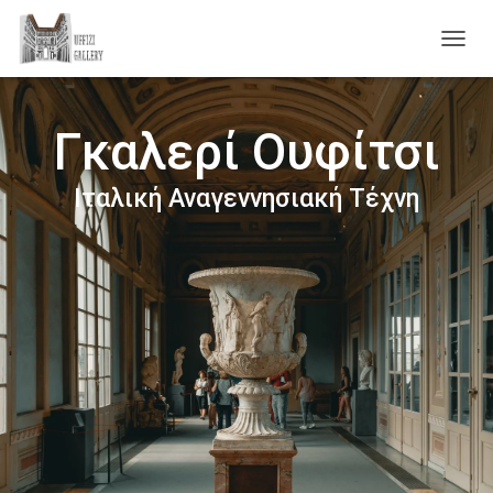
Ε
Ν
Α
Λ
Γκαλερί Ουφίτσι
Λ
Α
Γ
Ιταλική Αναγεννησιακή Τέχνη
Ή
Π
Λ
Ο
Ή
Γ
Η
Σ
Η
Σ