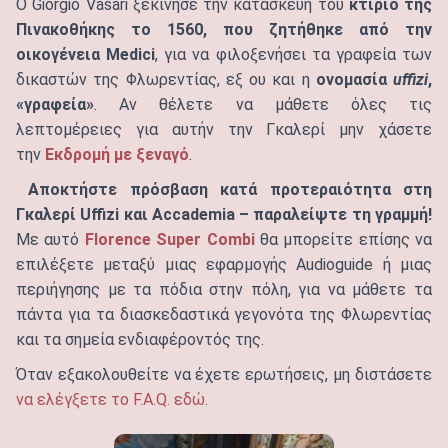
Ο Giorgio Vasari ξεκίνησε την κατασκευή του
κτίριο της
Πινακοθήκης
το 1560, που ζητήθηκε από την
οικογένεια Medici
, για να φιλοξενήσει τα γραφεία των
δικαστών της Φλωρεντίας, εξ ου και η
ονομασία
uffizi
,
«γραφεία»
. Αν θέλετε να μάθετε όλες τις
λεπτομέρειες για αυτήν την Γκαλερί μην χάσετε
την
Εκδρομή με ξεναγό
.
Αποκτήστε πρόσβαση κατά προτεραιότητα στη
Γκαλερί Uffizi και Accademia – παραλείψτε τη γραμμή!
Με αυτό
Florence Super Combi
θα μπορείτε επίσης να
επιλέξετε μεταξύ μιας εφαρμογής Audioguide ή μιας
περιήγησης με τα πόδια στην πόλη, για να μάθετε τα
πάντα για τα διασκεδαστικά γεγονότα της Φλωρεντίας
και τα σημεία ενδιαφέροντός της.
Όταν εξακολουθείτε να έχετε ερωτήσεις, μη διστάσετε
να ελέγξετε το F.A.Q. εδώ
.